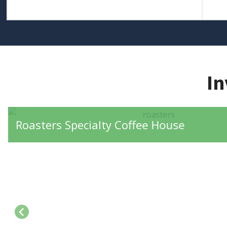
In
Roasters Specialty Coffee House