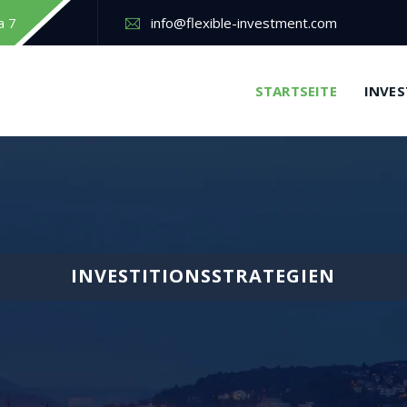
a 7
info@flexible-investment.com
STARTSEITE
INVES
I
N
V
E
S
T
I
T
I
O
N
S
S
T
R
A
T
E
G
I
E
N