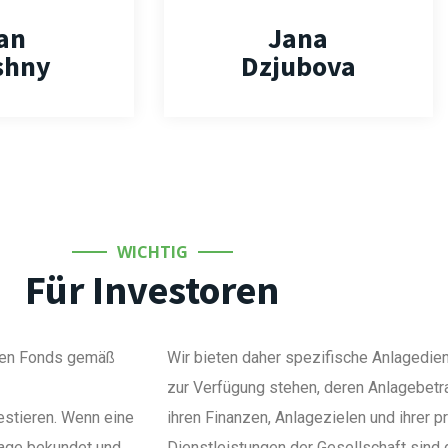
an
Jana
shny
Dzjubova
WICHTIG
Für Investoren
seren Fonds gemäß
Wir bieten daher spezifische Anlagedien
zur Verfügung stehen, deren Anlagebet
estieren. Wenn eine
ihren Finanzen, Anlagezielen und ihrer p
nlage bekundet und
Dienstleistungen der Gesellschaft sind da