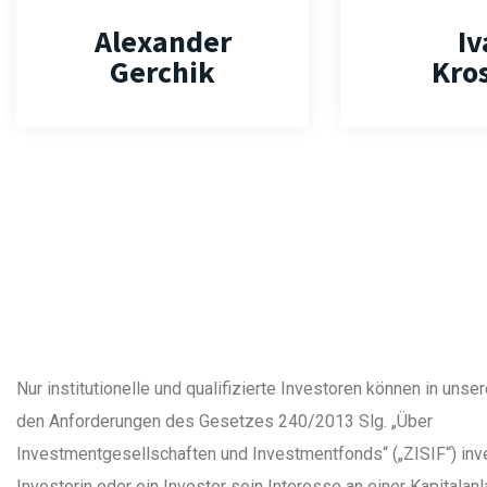
Alexander
Iv
Gerchik
Kro
Nur institutionelle und qualifizierte Investoren können in un
den Anforderungen des Gesetzes 240/2013 Slg. „Über
Investmentgesellschaften und Investmentfonds“ („ZISIF“) inv
Investorin oder ein Investor sein Interesse an einer Kapitala