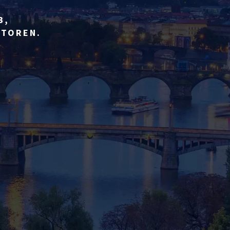
B,
STOREN.